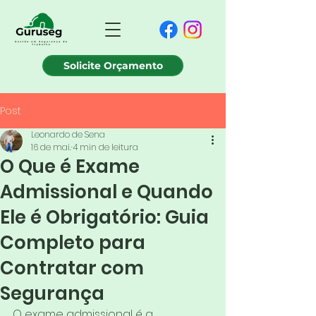
Solicite Orçamento
Post
Leonardo de Sena
16 de mai.
4 min de leitura
O Que é Exame
Admissional e Quando
Ele é Obrigatório: Guia
Completo para
Contratar com
Segurança
O exame admissional é a 