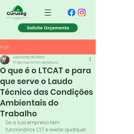
Solicite Orçamento
Post
Leonardo de Sena
17 de mai.
4 min de leitura
O que é o LTCAT e para
que serve o Laudo
Técnico das Condições
Ambientais do
Trabalho
Se a sua empresa tem 
funcionários CLT e existe qualquer 