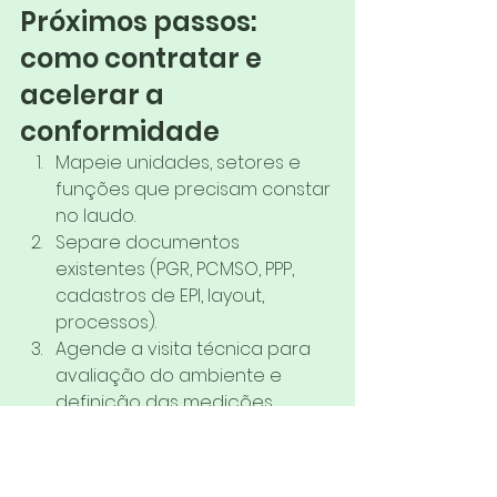
Próximos passos: 
como contratar e 
acelerar a 
conformidade
Mapeie unidades, setores e 
funções que precisam constar 
no laudo.
Separe documentos 
existentes (PGR, PCMSO, PPP, 
cadastros de EPI, layout, 
processos).
Agende a visita técnica para 
avaliação do ambiente e 
definição das medições.
Após o laudo, alinhe PPP e 
eSocial para ficar tudo 
consistente.