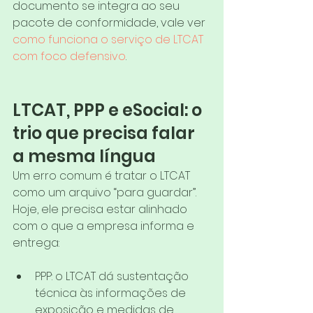
documento se integra ao seu 
pacote de conformidade, vale ver 
como funciona o serviço de LTCAT 
com foco defensivo
.
LTCAT, PPP e eSocial: o 
trio que precisa falar 
a mesma língua
Um erro comum é tratar o LTCAT 
como um arquivo “para guardar”. 
Hoje, ele precisa estar alinhado 
com o que a empresa informa e 
entrega:
PPP: o LTCAT dá sustentação 
técnica às informações de 
exposição e medidas de 