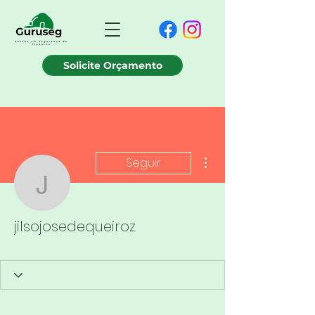
Solicite Orçamento
Mais ações
Seguir
jilsojosedequeiroz
jilsojosedequeiroz