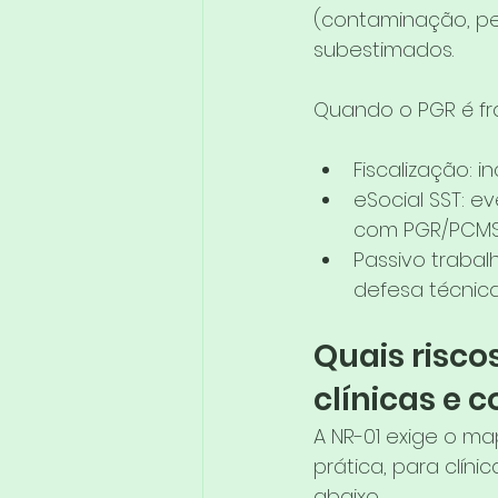
(contaminação, pe
subestimados.
Quando o PGR é fr
Fiscalização: i
eSocial SST: 
com PGR/PCMS
Passivo trabal
defesa técnica
Quais risco
clínicas e c
A NR-01 exige o m
prática, para clín
abaixo.