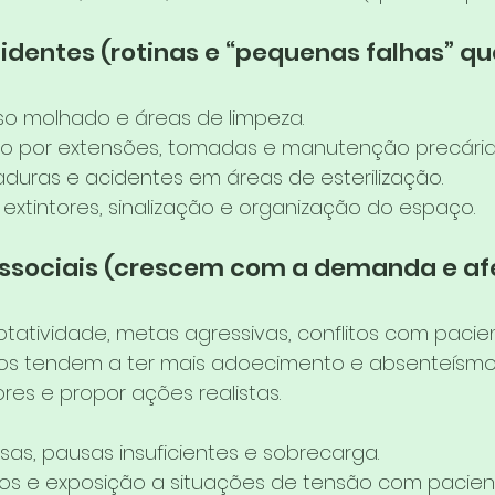
cidentes (rotinas e “pequenas falhas” q
so molhado e áreas de limpeza.
co por extensões, tomadas e manutenção precária
duras e acidentes em áreas de esterilização.
 extintores, sinalização e organização do espaço.
cossociais (crescem com a demanda e af
rotatividade, metas agressivas, conflitos com pacie
ios tendem a ter mais adoecimento e absenteísmo
ores e propor ações realistas.
sas, pausas insuficientes e sobrecarga.
itos e exposição a situações de tensão com pacien