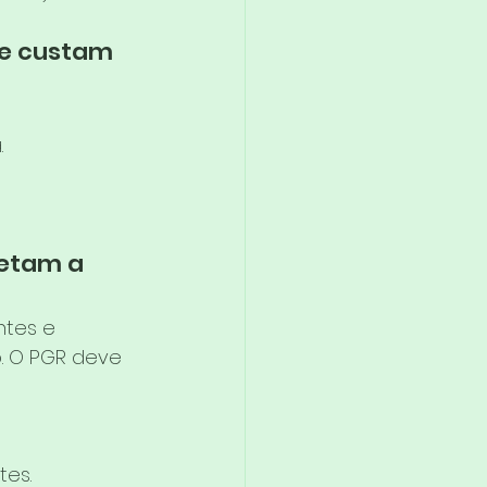
ue custam 
.
etam a 
ntes e 
. O PGR deve 
tes.