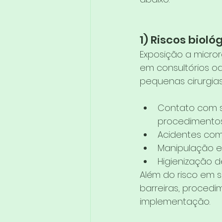
1) Riscos bioló
Exposição a micro
em consultórios odo
pequenas cirurgia
Contato com s
procedimentos 
Acidentes com 
Manipulação e
Higienização de
Além do risco em si
barreiras, procedi
implementação.