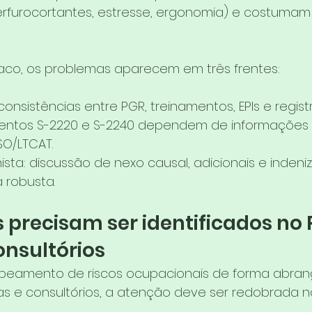
rfurocortantes, estresse, ergonomia) e costumam 
aco, os problemas aparecem em três frentes:
nconsistências entre PGR, treinamentos, EPIs e registr
eventos S-2220 e S-2240 dependem de informações
O/LTCAT.
hista: discussão de nexo causal, adicionais e inden
 robusta.
s precisam ser identificados no 
onsultórios
apeamento de riscos ocupacionais de forma abrang
icas e consultórios, a atenção deve ser redobrada 