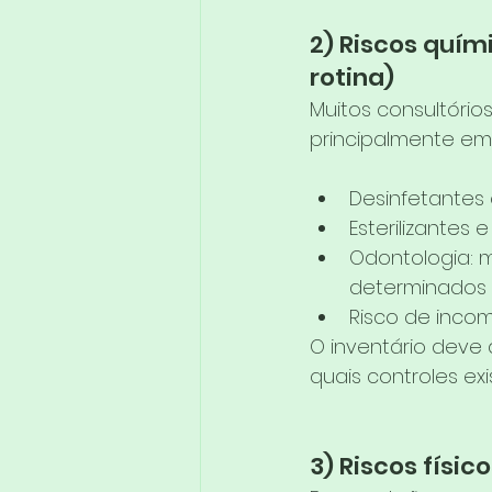
2) Riscos quím
rotina)
Muitos consultórios
principalmente em 
Desinfetantes e
Esterilizantes
Odontologia: m
determinados 
Risco de inco
O inventário deve
quais controles ex
3) Riscos físic