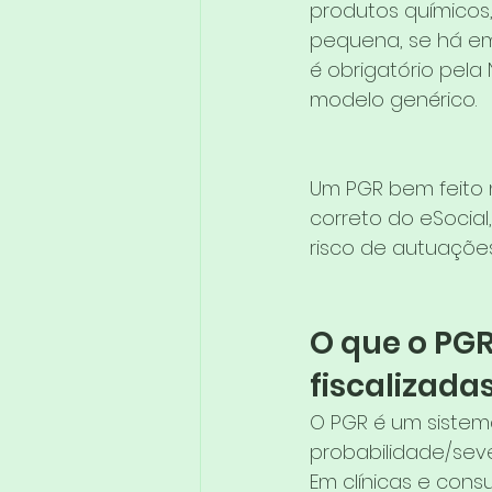
produtos químicos
pequena, se há em
é obrigatório pela
modelo genérico.
Um PGR bem feito n
correto do eSocial
risco de autuações
O que o PGR
fiscalizada
O PGR é um sistema
probabilidade/sev
Em clínicas e consu