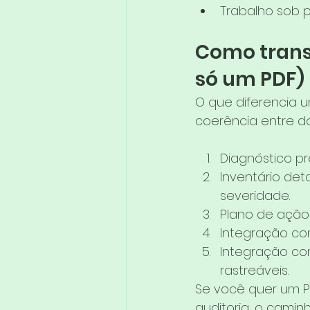
Trabalho sob pr
Como trans
só um PDF)
O que diferencia u
coerência entre do
Diagnóstico pr
Inventário det
severidade.
Plano de ação 
Integração co
Integração co
rastreáveis.
Se você quer um P
auditoria, o camin