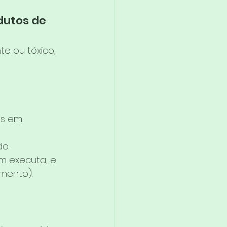
dutos de 
te ou tóxico, 
es em 
o.
m executa, e 
amento).