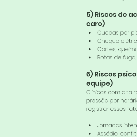
5) Riscos de a
caro)
Quedas por pi
Choque elétri
Cortes, queima
Rotas de fuga,
6) Riscos psi
equipe)
Clínicas com alta 
pressão por horár
registrar esses fat
Jornadas inten
Assédio, confl