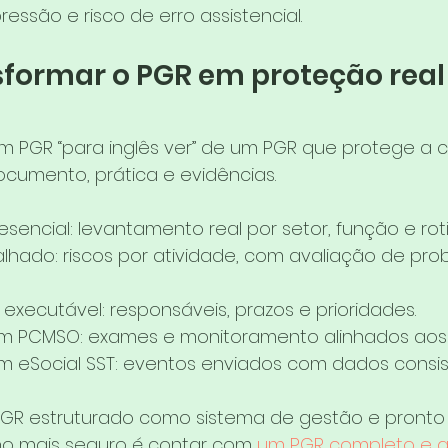
essão e risco de erro assistencial.
formar o PGR em proteção real 
m PGR “para inglês ver” de um PGR que protege a cl
cumento, prática e evidências.
esencial: levantamento real por setor, função e roti
alhado: riscos por atividade, com avaliação de pro
executável: responsáveis, prazos e prioridades.
m PCMSO: exames e monitoramento alinhados aos r
m eSocial SST: eventos enviados com dados consis
GR estruturado como sistema de gestão e pronto
ho mais seguro é contar com 
um PGR completo e a