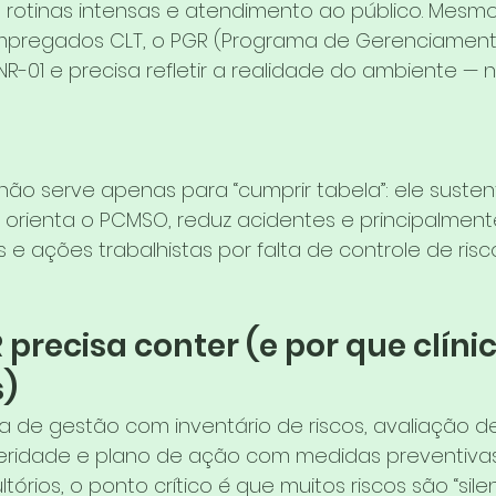
, rotinas intensas e atendimento ao público. Mesm
pregados CLT, o PGR (Programa de Gerenciamento
 NR-01 e precisa refletir a realidade do ambiente —
ão serve apenas para “cumprir tabela”: ele susten
, orienta o PCMSO, reduz acidentes e principalmente
 e ações trabalhistas por falta de controle de risco
 precisa conter (e por que clíni
s)
 de gestão com inventário de riscos, avaliação d
eridade e plano de ação com medidas preventivas 
ltórios, o ponto crítico é que muitos riscos são “sile