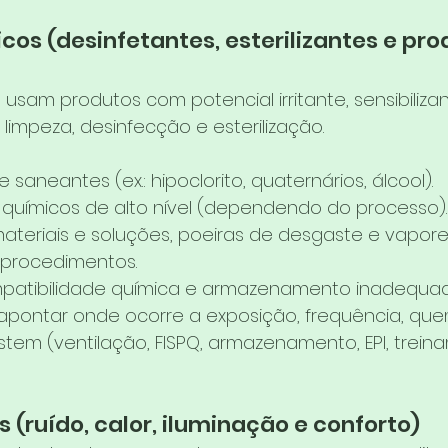
icos (desinfetantes, esterilizantes e pro
 usam produtos com potencial irritante, sensibilizan
limpeza, desinfecção e esterilização.
 saneantes (ex.: hipoclorito, quaternários, álcool).
 e químicos de alto nível (dependendo do processo).
ateriais e soluções, poeiras de desgaste e vapor
procedimentos.
mpatibilidade química e armazenamento inadequad
 apontar onde ocorre a exposição, frequência, que
istem (ventilação, FISPQ, armazenamento, EPI, trein
os (ruído, calor, iluminação e conforto)