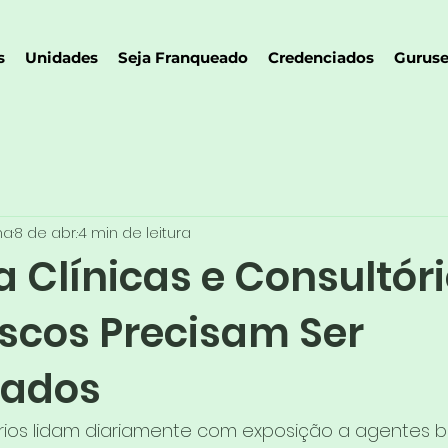
s
Unidades
Seja Franqueado
Credenciados
Guruse
na
8 de abr.
4 min de leitura
 Clínicas e Consultóri
iscos Precisam Ser
cados
órios lidam diariamente com exposição a agentes bi