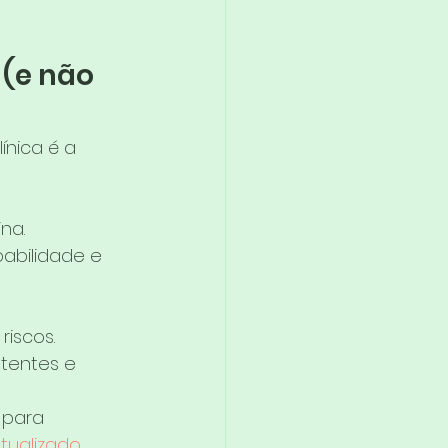
(e não 
ínica é a 
na.
babilidade e 
iscos.
tentes e 
 para 
tualizado