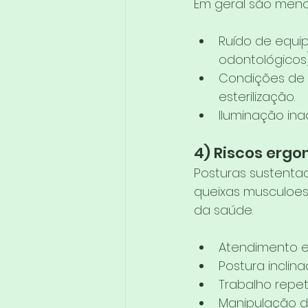
Em geral são meno
Ruído de equi
odontológicos)
Condições de 
esterilização.
Iluminação ina
4) Riscos erg
Posturas sustenta
queixas musculoesqu
da saúde.
Atendimento e
Postura inclin
Trabalho repe
Manipulação de