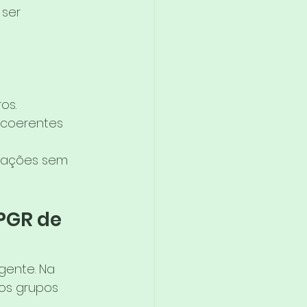
ser 
os.
 coerentes 
izações sem 
PGR de 
ente. Na 
nos grupos 