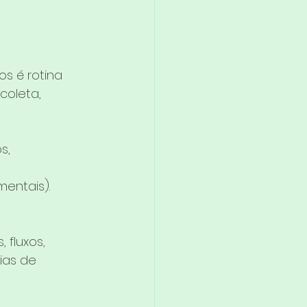
s é rotina 
coleta, 
s, 
mentais).
 fluxos, 
ias de 