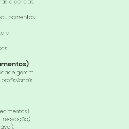
s e perícias.
 equipamentos 
o e 
as.
tamentos)
ividade geram 
profissionais 
cedimentos).
, recepção).
ável).