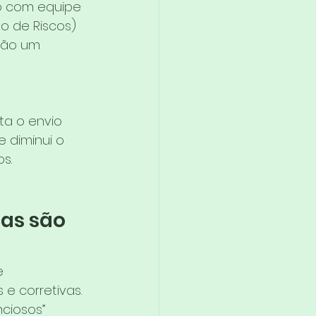
o com equipe 
 de Riscos) 
 não um 
ta o envio 
 diminui o 
s.
cas são 
e 
e corretivas. 
nciosos” 