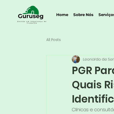
Home
Sobre Nós
Serviço
All Posts
Leonardo de Se
PGR Para
Quais R
Identifi
Clínicas e consult