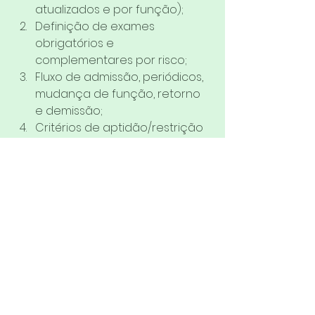
atualizados e por função);
Definição de exames 
obrigatórios e 
complementares por risco;
Fluxo de admissão, periódicos, 
mudança de função, retorno 
e demissão;
Critérios de aptidão/restrição 
coerentes com tarefas e 
exposição;
Gestão documental (ASO, 
prontuários, rastreabilidade e 
sigilo);
Relatório Anual com 
indicadores e 
recomendações;
Integração com eSocial (S-
2220) e consistência com S-
2240;