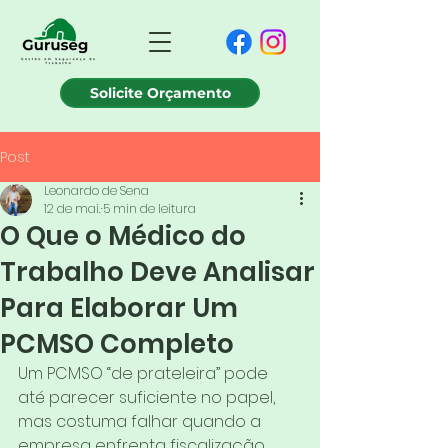
Solicite Orçamento
Post
Leonardo de Sena
12 de mai.
5 min de leitura
O Que o Médico do
Trabalho Deve Analisar
Para Elaborar Um
PCMSO Completo
Um PCMSO “de prateleira” pode 
até parecer suficiente no papel, 
mas costuma falhar quando a 
empresa enfrenta fiscalização, 