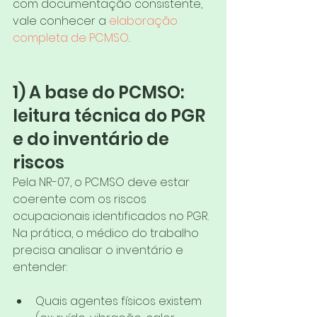
com documentação consistente, 
vale conhecer a 
elaboração 
completa de PCMSO
.
1) A base do PCMSO: 
leitura técnica do PGR 
e do inventário de 
riscos
Pela NR-07, o PCMSO deve estar 
coerente com os riscos 
ocupacionais identificados no PGR. 
Na prática, o médico do trabalho 
precisa analisar o inventário e 
entender:
Quais agentes físicos existem 